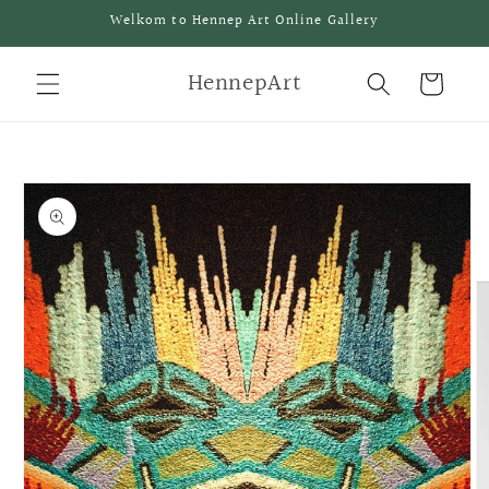
Meteen
Welkom to Hennep Art Online Gallery
naar de
content
HennepArt
Winkelwagen
a direct naar
roductinformatie