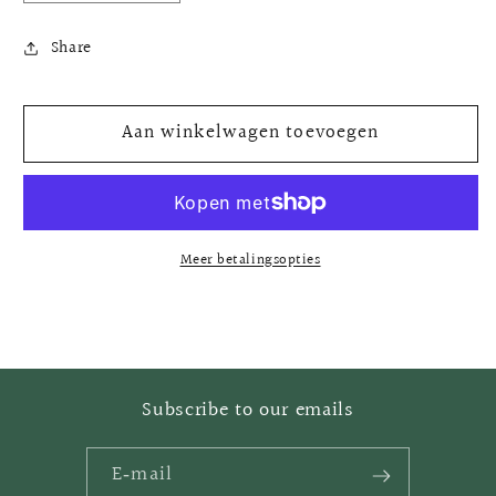
verlagen
verhogen
voor
voor
Share
Colors
Colors
Aan winkelwagen toevoegen
Meer betalingsopties
Subscribe to our emails
E‑mail