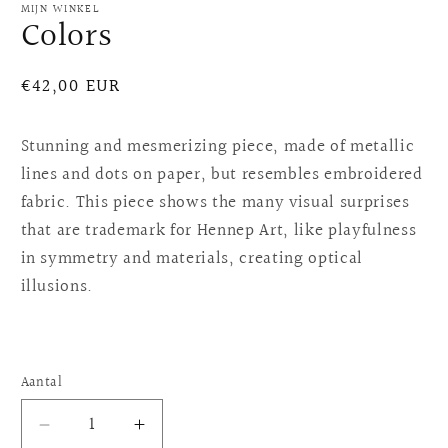
MIJN WINKEL
Colors
Normale
€42,00 EUR
prijs
Stunning and mesmerizing piece, made of metallic 
lines and dots on paper, but resembles embroidered 
fabric. This piece shows the many visual surprises 
that are trademark for Hennep Art, like playfulness 
in symmetry and materials, creating optical 
illusions.  
Aantal
Aantal
Aantal